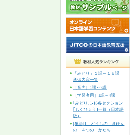
「みどり」１課～１６課
学習内容一覧
［音声］1課～7課
［学習者用］1課～4課
｢みどり｣1-16各セクション
｢もくひょう｣一覧（日本語
版）
[単語]1 どうしの きほん
の ４つの かたち