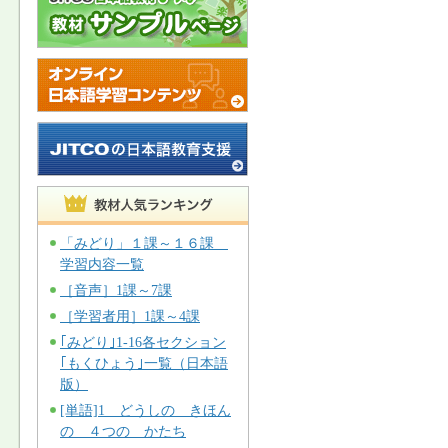
「みどり」１課～１６課
学習内容一覧
［音声］1課～7課
［学習者用］1課～4課
｢みどり｣1-16各セクション
｢もくひょう｣一覧（日本語
版）
[単語]1 どうしの きほん
の ４つの かたち