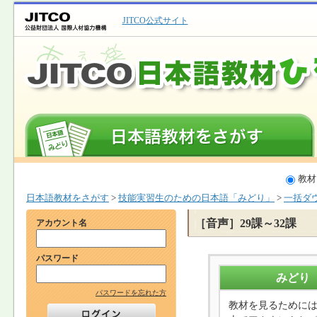
JITCO公式サイト
教材
日本語教材をさがす
>
技能実習生のための日本語「みどり」
>
一括ダ
［音声］29課～32課
アカウント名
パスワード
みどり
パスワードを忘れた方
教材を見るために