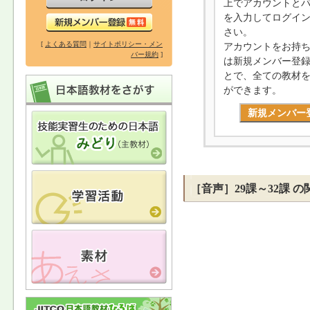
上でアカウントと
を入力してログイ
さい。
[
よくある質問
｜
サイトポリシー・メン
アカウントをお持
バー規約
]
は新規メンバー登
とで、全ての教材
ができます。
新規メンバー
［音声］29課～32課 