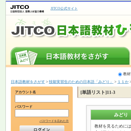
JITCO公式サイト
教材
日本語教材をさがす
>
技能実習生のための日本語「みどり」
>
１１か
[単語リスト]11-3
アカウント名
パスワード
みどり
パスワードを忘れた方
教材を見るために