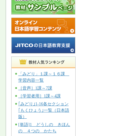
「みどり」１課～１６課
学習内容一覧
［音声］1課～7課
［学習者用］1課～4課
｢みどり｣1-16各セクション
｢もくひょう｣一覧（日本語
版）
[単語]1 どうしの きほん
の ４つの かたち