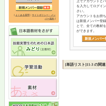
上でアカウントと
を入力してログイ
さい。
[
よくある質問
｜
サイトポリシー・メン
アカウントをお持
バー規約
]
は新規メンバー登
とで、全ての教材
ができます。
新規メンバー
[単語リスト]11-3 の関