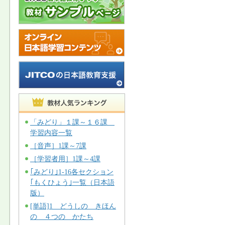
「みどり」１課～１６課
学習内容一覧
［音声］1課～7課
［学習者用］1課～4課
｢みどり｣1-16各セクション
｢もくひょう｣一覧（日本語
版）
[単語]1 どうしの きほん
の ４つの かたち