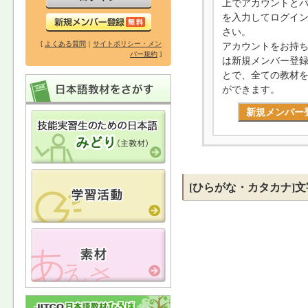
上でアカウントと
を入力してログイ
さい。
[
よくある質問
｜
サイトポリシー・メン
アカウントをお持
バー規約
]
は新規メンバー登
とで、全ての教材
ができます。
新規メンバー
[ひらがな・カタカナ]文