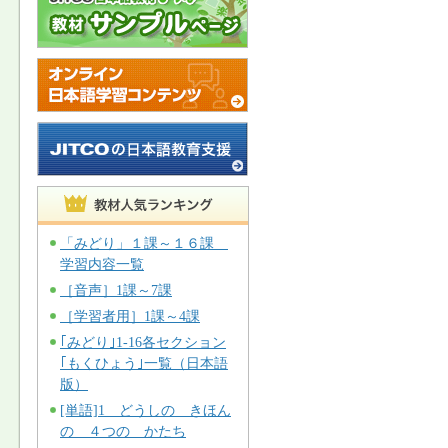
「みどり」１課～１６課
学習内容一覧
［音声］1課～7課
［学習者用］1課～4課
｢みどり｣1-16各セクション
｢もくひょう｣一覧（日本語
版）
[単語]1 どうしの きほん
の ４つの かたち