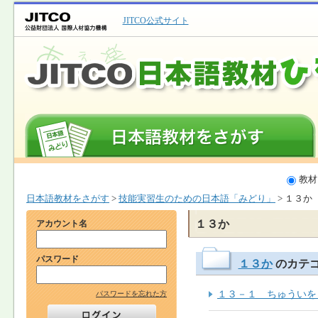
JITCO公式サイト
教材
日本語教材をさがす
>
技能実習生のための日本語「みどり」
> １３か
１３か
アカウント名
パスワード
１３か
のカテ
１３－１ ちゅういを 
パスワードを忘れた方