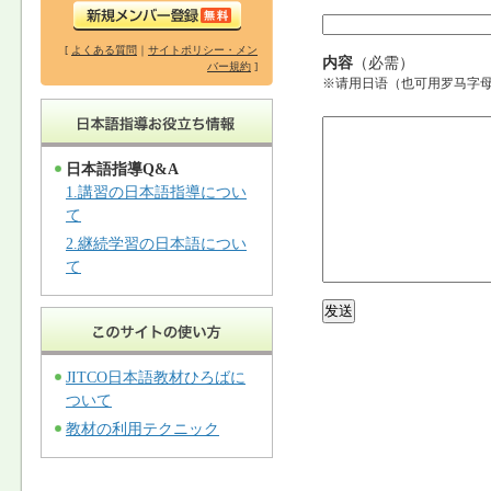
[
よくある質問
｜
サイトポリシー・メン
内容
（必需）
バー規約
]
※请用日语（也可用罗马字
日本語指導Q&A
1.講習の日本語指導につい
て
2.継続学習の日本語につい
て
JITCO日本語教材ひろばに
ついて
教材の利用テクニック