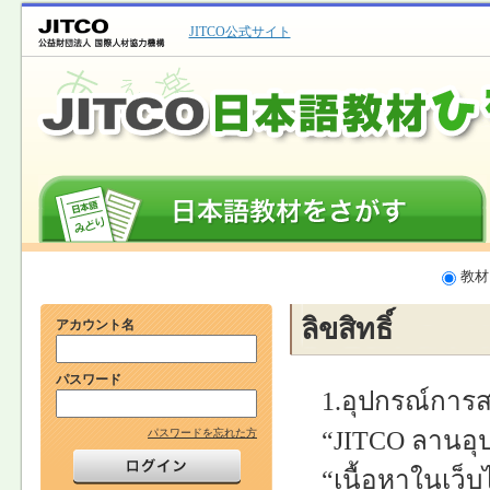
JITCO公式サイト
教材
ลิขสิทธิ์
アカウント名
パスワード
1.อุปกรณ์การสอ
“JITCO ลานอุป
パスワードを忘れた方
“เนื้อหาในเว็บไ