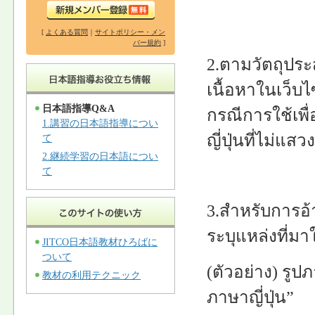
[
よくある質問
｜
サイトポリシー・メン
バー規約
]
2.ตามวัตถุประ
เนื้อหาในเว็บ
日本語指導Q&A
กรณีการใช้เพ
1.講習の日本語指導につい
ญี่ปุ่นที่ไม่แ
て
2.継続学習の日本語につい
て
3.สำหรับการอ
ระบุแหล่งที่มา
JITCO日本語教材ひろばに
ついて
(ตัวอย่าง) รู
教材の利用テクニック
ภาษาญี่ปุ่น”