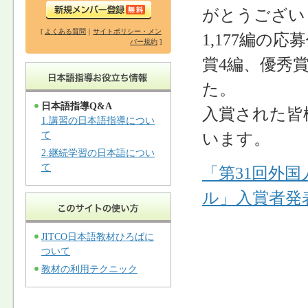
がとうござい
[
よくある質問
｜
サイトポリシー・メン
1,177編の
バー規約
]
賞4編、優秀賞
た。
日本語指導Q&A
入賞された皆
1.講習の日本語指導につい
います。
て
2.継続学習の日本語につい
て
「第31回外
ル」入賞者発
JITCO日本語教材ひろばに
ついて
教材の利用テクニック