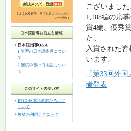
ございました
[
よくある質問
｜
サイトポリシー・メン
1,188編の
バー規約
]
賞4編、優秀賞
た。
日本語指導Q&A
入賞された皆
1.講習の日本語指導につい
います。
て
2.継続学習の日本語につい
て
「第33回外
者発表
JITCO日本語教材ひろばに
ついて
教材の利用テクニック