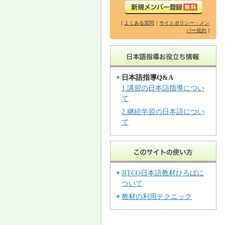
[
よくある質問
｜
サイトポリシー・メン
バー規約
]
日本語指導Q&A
1.講習の日本語指導につい
て
2.継続学習の日本語につい
て
JITCO日本語教材ひろばに
ついて
教材の利用テクニック