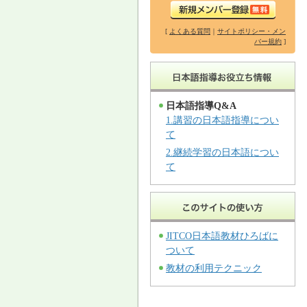
[
よくある質問
｜
サイトポリシー・メン
バー規約
]
日本語指導Q&A
1.講習の日本語指導につい
て
2.継続学習の日本語につい
て
JITCO日本語教材ひろばに
ついて
教材の利用テクニック