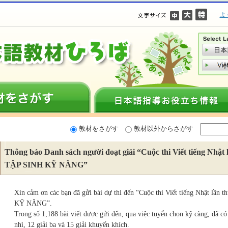
よ
教材をさがす
教材以外からさがす
Thông báo Danh sách người đoạt giải “Cuộc thi Viết tiếng Nhậ
TẬP SINH KỸ NĂNG”
Xin cảm ơn các bạn đã gửi bài dự thi đến “Cuộc thi Viết tiếng Nhật l
KỸ NĂNG”.
Trong số 1,188 bài viết được gửi đến, qua việc tuyển chọn kỹ càng, đã có 4
nhì, 12 giải ba và 15 giải khuyến khích.